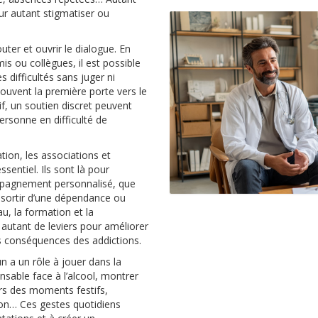
ur autant stigmatiser ou
uter et ouvrir le dialogue. En
mis ou collègues, il est possible
s difficultés sans juger ni
souvent la première porte vers le
f, un soutien discret peuvent
personne en difficulté de
tion, les associations et
ssentiel. Ils sont là pour
mpagnement personnalisé, que
 sortir d’une dépendance ou
au, la formation et la
 autant de leviers pour améliorer
es conséquences des addictions.
un a un rôle à jouer dans la
nsable face à l’alcool, montrer
ors des moments festifs,
tion… Ces gestes quotidiens