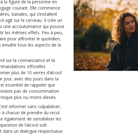
 à la figure de la personne en
e langage courant. Elle commence
es, banales, qui s’installent
 agit sur le cerveau : il crée un
ussi une accoutumance qui pousse
ir les mêmes effets. Peu à peu,
e pour affronter le quotidien,
 envahir tous les aspects de la
rd sur la connaissance et la
mandations officielles
mmer plus de 10 verres d’alcool
r jour, avec des jours dans la
t essentiel de rappeler que
l n’existe pas de consommation
risque plus ou moins élevés.
est informer sans culpabiliser,
e à chacun de prendre du recul
e également de sensibiliser les
question de l’alcool soit
et dans un dialogue respectueux