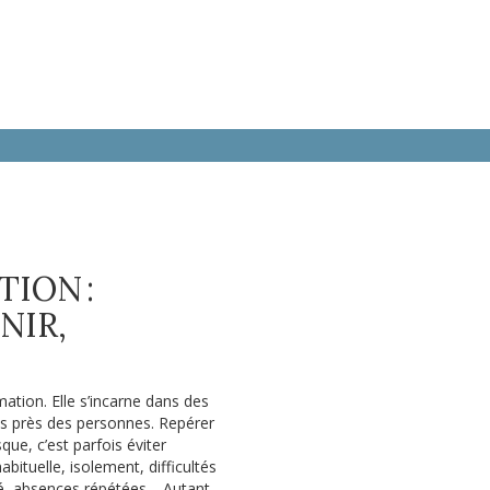
TION :
NIR,
mation. Elle s’incarne dans des
lus près des personnes. Repérer
que, c’est parfois éviter
habituelle, isolement, difficultés
ité, absences répétées… Autant