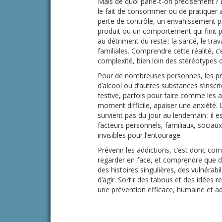
Mais de quoi parle-t-on précisément ? 
le fait de consommer ou de pratiquer a
perte de contrôle, un envahissement pr
produit ou un comportement qui finit p
au détriment du reste : la santé, le trava
familiales. Comprendre cette réalité, c
complexité, bien loin des stéréotypes 
Pour de nombreuses personnes, les 
d’alcool ou d’autres substances s’inscr
festive, parfois pour faire comme les au
moment difficile, apaiser une anxiété. 
survient pas du jour au lendemain : il e
facteurs personnels, familiaux, socia
invisibles pour l’entourage.
Prévenir les addictions, c’est donc c
regarder en face, et comprendre que der
des histoires singulières, des vulnérabi
d’agir. Sortir des tabous et des idées r
une prévention efficace, humaine et a