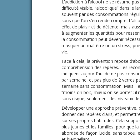
L’addiction à l’alcool ne se résume pas
difficulté visible, “alcoolique” dans l
souvent par des consommations régulièr
sans que l’on s’en rende compte. L’alcool
effet de plaisir et de détente, mais a
à augmenter les quantités pour ressent
la consommation peut devenir nécessair
masquer un mal-être ou un stress, puis
vie.
Face à cela, la prévention repose d’abo
compréhension des repères. Les recom
indiquent aujourd’hui de ne pas conso
par semaine, et pas plus de 2 verres pa
semaine sans consommation. Mais il es
“moins on boit, mieux on se porte” : i
sans risque, seulement des niveaux de 
Développer une approche préventive, c’
donner des repères clairs, et permettr
sur ses propres habitudes. Cela suppos
plus jeunes et les familles, pour que la 
abordée de façon lucide, sans tabou, 
et bienveillant.