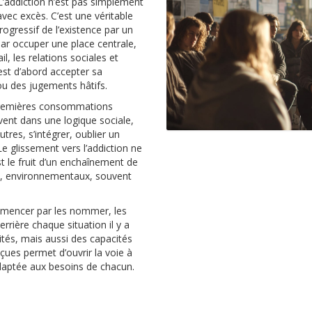
L’addiction n’est pas simplement
vec excès. C’est une véritable
ogressif de l’existence par un
ar occuper une place centrale,
il, les relations sociales et
’est d’abord accepter sa
ou des jugements hâtifs.
premières consommations
ivent dans une logique sociale,
tres, s’intégrer, oublier un
Le glissement vers l’addiction ne
st le fruit d’un enchaînement de
ux, environnementaux, souvent
ommencer par les nommer, les
rière chaque situation il y a
lités, mais aussi des capacités
eçues permet d’ouvrir la voie à
daptée aux besoins de chacun.