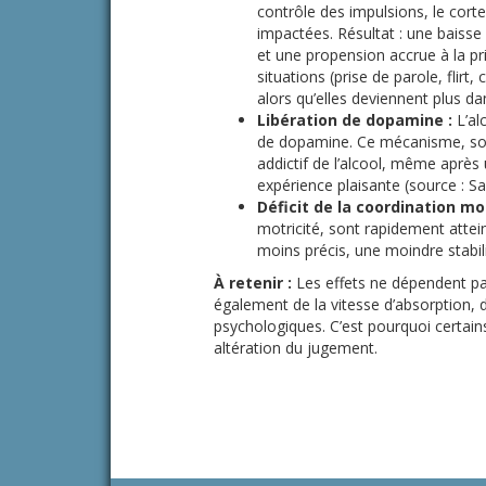
contrôle des impulsions, le cort
impactées. Résultat : une baiss
et une propension accrue à la pri
situations (prise de parole, flirt
alors qu’elles deviennent plus d
Libération de dopamine :
L’al
de dopamine. Ce mécanisme, sour
addictif de l’alcool, même après u
expérience plaisante (source : S
Déficit de la coordination mot
motricité, sont rapidement attein
moins précis, une moindre stabil
À retenir :
Les effets ne dépendent p
également de la vitesse d’absorption, 
psychologiques. C’est pourquoi certains
altération du jugement.