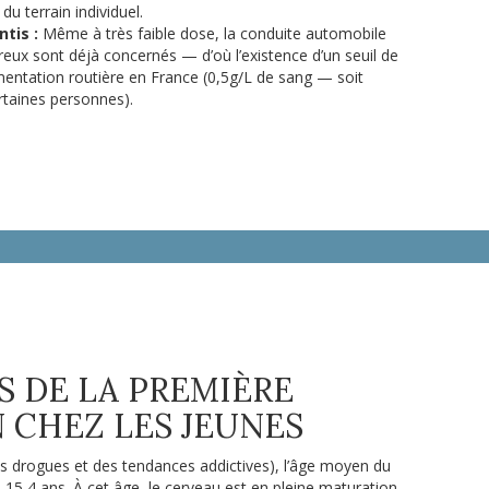
u terrain individuel.
tis :
Même à très faible dose, la conduite automobile
eux sont déjà concernés — d’où l’existence d’un seuil de
mentation routière en France (0,5g/L de sang — soit
rtaines personnes).
ÉS DE LA PREMIÈRE
CHEZ LES JEUNES
es drogues et des tendances addictives), l’âge moyen du
 15,4 ans. À cet âge, le cerveau est en pleine maturation,