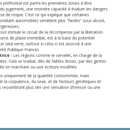
ex préfrontal est parmi les premières zones à être
e du jugement, une moindre capacité à évaluer les dangers
se de risque. C’est ce qui explique que certaines
, conduite automobile) semblent plus “faciles” sous alcool,
angereuses.
cool stimule le circuit de la récompense par la libération
ce de plaisir immédiat, est à la base du potentiel
n seul verre, surtout si celui-ci est associé à une
anté Publique France).
rice :
Les régions comme le cervelet, en charge de la
tes. Cela se traduit, dès de faibles doses, par des gestes
ité en marchant ou une écriture modifiée.
as uniquement de la quantité consommée, mais
de la corpulence, du sexe, et de facteurs génétiques et
 ressentiront plus vite une sensation d’ivresse ou une