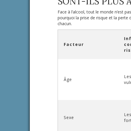
SONT-ILS PLUS À
Face à l’alcool, tout le monde n’est pas
pourquoi la prise de risque et la pert
chacun.
In
Facteur
co
ri
Les
Âge
vul
Les
Sexe
for