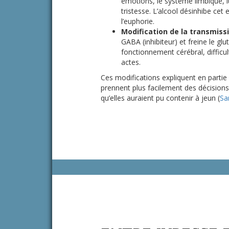
émotions, le système limbique, lui
tristesse. L’alcool désinhibe cet 
l’euphorie.
Modification de la transmiss
GABA (inhibiteur) et freine le gl
fonctionnement cérébral, difficul
actes.
Ces modifications expliquent en part
prennent plus facilement des décisions
qu’elles auraient pu contenir à jeun (
Sa