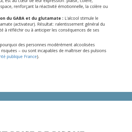
, est au cœur de leur expression : plaisir, colère,
espace, renforçant la réactivité émotionnelle, la colère ou
ion du GABA et du glutamate :
L’alcool stimule le
utamate (activateur). Résultat : ralentissement général du
té à réfléchir ou à anticiper les conséquences de ses
ie pourquoi des personnes modérément alcoolisées
 risquées – ou sont incapables de maîtriser des pulsions
nté publique France
).