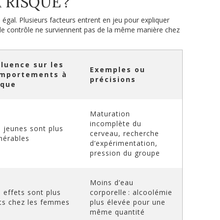
 RISQUE ?
 égal. Plusieurs facteurs entrent en jeu pour expliquer
e de contrôle ne surviennent pas de la même manière chez
fluence sur les
Exemples ou
mportements à
précisions
sque
Maturation
incomplète du
 jeunes sont plus
cerveau, recherche
nérables
d’expérimentation,
pression du groupe
Moins d’eau
 effets sont plus
corporelle : alcoolémie
ts chez les femmes
plus élevée pour une
même quantité