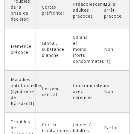
Troubles
Préadolescence,
Oui si
de la
Cortex
adultes
arrêt
prise de
préfrontal
précoces
précoce
décision
50 ans
Global,
et
Démence
substance
moins
Non
précoce
blanche
(forts
consommateurs)
Maladies
nutritionnelles
Consommateurs
Cerveau
(syndrome
avec
Non
central
de
carences
Korsakoff)
Troubles
Cortex
Jeunes /
de
Parfois
frontal/parétal
adultes
l’attention